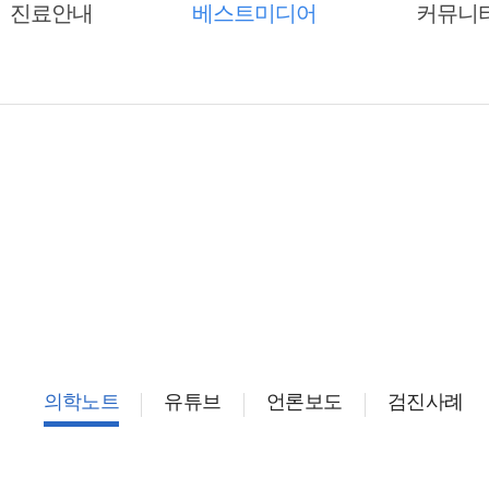
진료안내
베스트미디어
베스트미디어
커뮤니
진료안내
커뮤니
베스트미디어
의학노트
유튜브
언론보도
검진사례