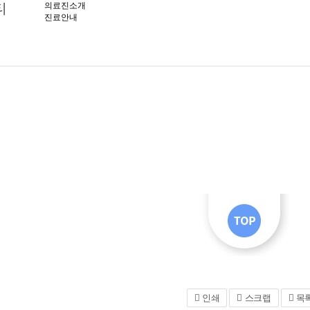
티
의료진소개
진료안내
티
인쇄
스크랩
목