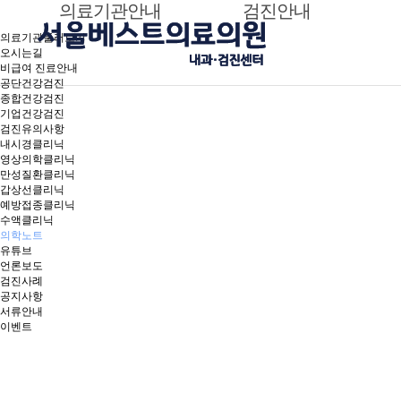
의료기관안내
검진안내
의료기관안내
검진안내
의료기관둘러보기
오시는길
비급여 진료안내
공단건강검진
종합건강검진
기업건강검진
검진유의사항
내시경클리닉
영상의학클리닉
만성질환클리닉
갑상선클리닉
예방접종클리닉
수액클리닉
의학노트
유튜브
언론보도
검진사례
공지사항
서류안내
이벤트