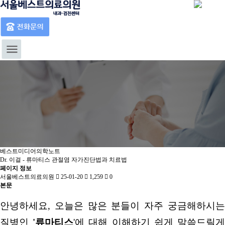
베스트미디어
베스트미디어
의학노트
Dr. 이걸 - 류마티스 관절염 자가진단법과 치료법
페이지 정보
서울베스트의료의원
25-01-20
1,259
0
본문
안녕하세요
,
오늘은 많은 분들이 자주 궁금해하시
질병인
'
류마티스
'
에 대해 이해하기 쉽게 말씀드릴