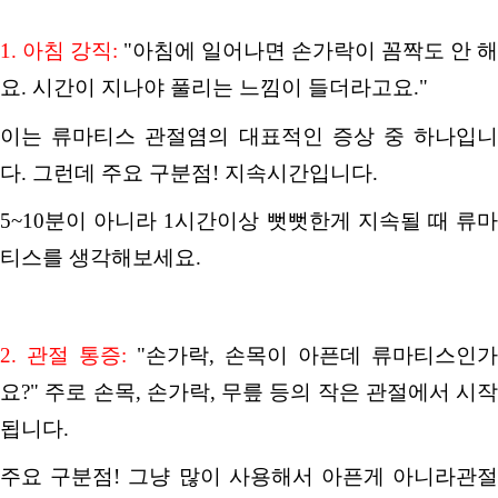
1.
아침 강직
:
"
아침에 일어나면 손가락이 꼼짝도 안 해
요
.
시간이 지나야 풀리는 느낌이 들더라고요
."
이는 류마티스 관절염의 대표적인 증상 중 하나입니
다
.
그런데 주요 구분점
!
지속시간입니다
.
5~10
분이 아니라
1
시간이상 뻣뻣한게 지속될 때 류
티스를 생각해보세요
.
2.
관절 통증
:
"
손가락
,
손목이 아픈데 류마티스인가
요
?"
주로 손목
,
손가락
,
무릎 등의 작은 관절에서 시작
됩니다
.
주요 구분점
!
그냥 많이 사용해서 아픈게 아니라관