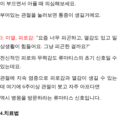
이 부으면서 아플 때 의심해보세요
.
부어있는 관절을 눌러보면 통증이 생길거에요
.
3.
미열
,
피로감
:
"
요즘 너무 피곤하고
,
열감도 있고 일
상생활이 힘들어요
.
그냥 피곤한 걸까요
?"
전신적인 피로와 무력감도 류마티스의 초기 신호일 수
있는데요
.
관절에 지속 염증으로 피로감과 열감이 생길 수 있는
데 여기에
6
주이상 관절이 붓고 자주 아프다면
역시 병원을 방문하라는 류마티스 신호입니다
.
4.
치료법