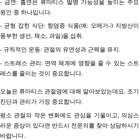
-
금연
:
흡연은 류마티스 발병 가능성을 높이는 주
원인 중 하나입니다
.
-
균형 잡힌 식단
:
항염증 식품
(
예
:
오메가
-3
지방산이
풍부한 생선
,
채소
,
과일
)
을 섭취
.
-
규칙적인 운동
:
관절의 유연성과 근력을 유지
.
-
스트레스 관리
:
면역 체계에 영향을 줄 수 있는 스
레스를 줄이는 것이 중요합니다
.
오늘은 류마티스 관절염에 대해 알아보았는데요
.
조기
진단과 관리가 가장 중요합니다
.
평소 관절의 작은 변화에도 관심을 기울이고
,
의심
러운 증상이 있다면 반드시 전문의를 찾아 상담하시기
바랍니다
.