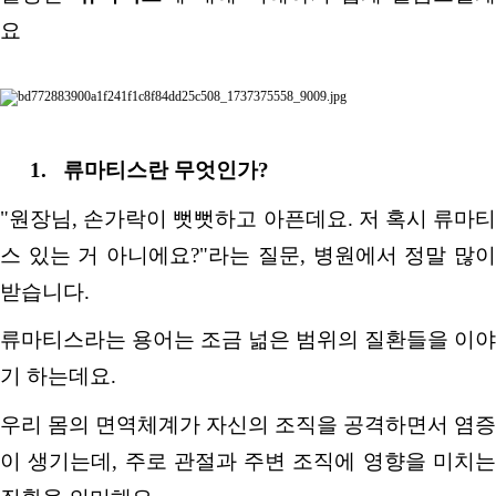
요
1.
류마티스란 무엇인가
?
"
원장님
,
손가락이 뻣뻣하고 아픈데요
.
저 혹시 류마
스 있는 거 아니에요
?"
라는 질문
,
병원에서 정말 많
받습니다
.
류마티스라는 용어는 조금 넒은 범위의 질환들을 이야
기 하는데요
.
우리 몸의 면역체계가 자신의 조직을 공격하면서 염증
이 생기는데
,
주로 관절과 주변 조직에 영향을 미치