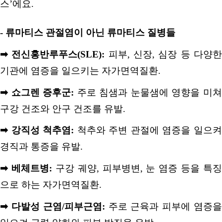
스
’
에요
.
-
류마티스 관절염이 아닌 류마티스 질병들
➡
전신홍반루푸스
(SLE):
피부
,
신장
,
심장 등 다양
기관에 염증을 일으키는 자가면역질환
.
➡
쇼그렌 증후군
:
주로 침샘과 눈물샘에 영향을 미
구강 건조와 안구 건조를 유발
.
➡
강직성 척추염
:
척추와 주변 관절에 염증을 일으
경직과 통증을 유발
.
➡
베체트병
:
구강 궤양
,
피부병변
,
눈 염증 등을 특징
으로 하는 자가면역질환
.
➡
다발성 근염
/
피부근염
:
주로 근육과 피부에 염증