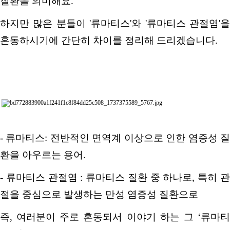
질환을 의미해요
.
하지만 많은 분들이
'
류마티스
'
와
'
류마티스 관절염
'
혼동하시기에 간단히 차이를 정리해 드리겠습니다
.
-
류마티스
:
전반적인 면역계 이상으로 인한 염증성 
환을 아우르는 용어
.
-
류마티스 관절염
:
류마티스 질환 중 하나로
,
특히 
절을 중심으로 발생하는 만성 염증성 질환으로
즉,
여러분이 주로 혼동되서 이야기 하는 그
‘
류마