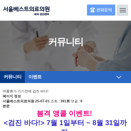
커뮤니티
커뮤니티
이벤트
여름휴가 가기전에 검진 바다!
페이지 정보
서울베스트의료의원
25-07-01
조회 :
391회
댓글 :
0
본문
봄격 앵콜 이벤트!
<검진 바다!> 7월 1일부터 ~ 8월 31일까