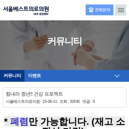
커뮤니티
커뮤니티
이벤트
힘내라 중년!! 건강 프로젝트
서울베스트의료의원
25-06-11
조회 :
325회
댓글 :
0
본문
*
폐렴
만 가능합니다. (재고 소