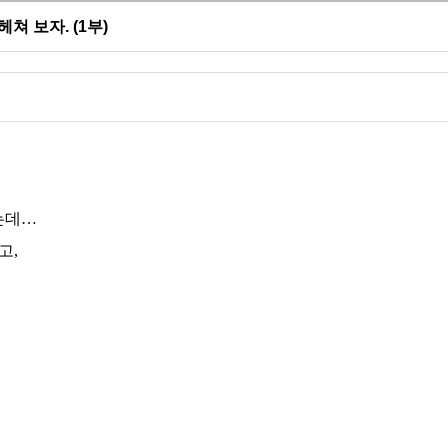
쳐 보자. (1부)
는데
…
고
,