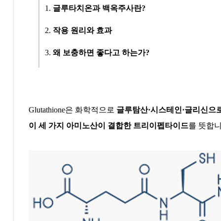
1.
글루타치온과 백옥주사란
?
2.
작용 원리와 효과
3.
왜 보충하면 좋다고 하는가
?
Glutathione
은 화학적으로
글루탐산
·
시스테인
·
글리신으
이 세 가지 아미노산이 결합한 트리이펩타이드
를 뜻합