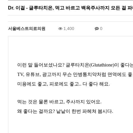
Dr. 이걸 - 글루타치온, 먹고 바르고 백옥주사까지 모든 걸 파헤
서울베스트의료의원
1,400
0
이런 말 들어보셨나요
?
글루타치온
(Glutathione)
이 좋다
TV,
유튜브
,
광고까지 무슨 만병통치약처럼 면역에도 좋
미용에도 좋고
,
피로에도 좋고
..
다 좋다 해요
.
먹는 것은 물론 바르고
,
주사까지 있어요
.
왜 좋다는 걸까요
?
낱낱이 한번 파헤쳐 봅시다
.