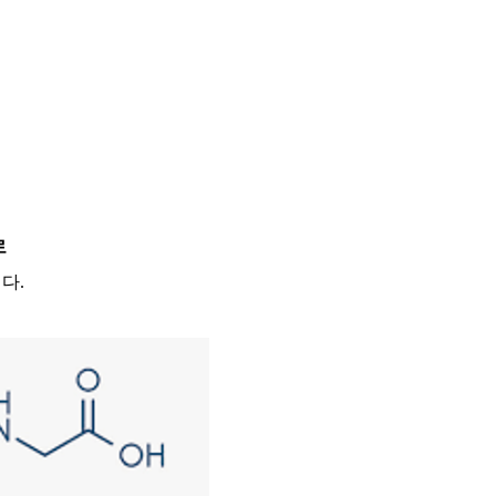
로
니다
.