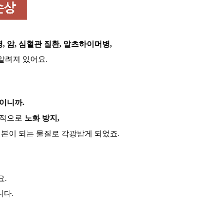
병
,
암
,
심혈관 질환
,
알츠하이머병
,
 알려져 있어요
.
줄이니까
.
극적으로
노화 방지
,
본이 되는 물질로 각광받게 되었죠
.
요
.
니다
.