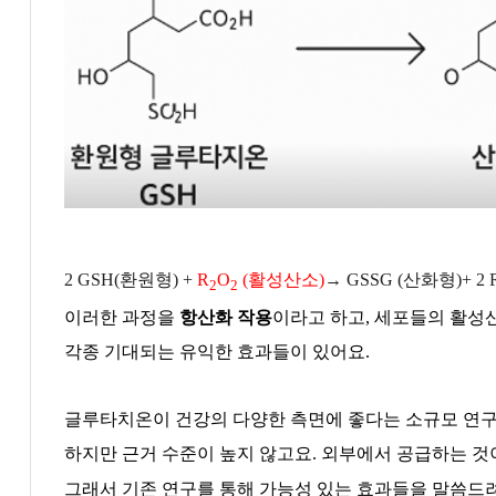
2 GSH(
환원형
) +
R
O
(
활성산소
)
→ GSSG (
산화형
)+ 2
2
2
이러한 과정을
항산화 작용
이라고 하고
,
세포들의 활성
각종 기대되는 유익한 효과들이 있어요
.
글루타치온이 건강의 다양한 측면에 좋다는 소규모 연
하지만 근거 수준이 높지 않고요
.
외부에서 공급하는 것
그래서 기존 연구를 통해 가능성 있는 효과들을 말씀드