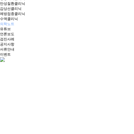
만성질환클리닉
갑상선클리닉
예방접종클리닉
수액클리닉
의학노트
유튜브
언론보도
검진사례
공지사항
서류안내
이벤트