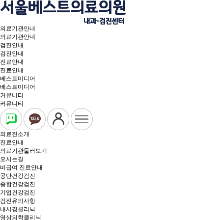
의료기관안내
의료기관안내
검진안내
검진안내
진료안내
진료안내
베스트미디어
베스트미디어
커뮤니티
커뮤니티
의료진소개
진료안내
의료기관둘러보기
오시는길
비급여 진료안내
공단건강검진
종합건강검진
기업건강검진
검진유의사항
내시경클리닉
영상의학클리닉